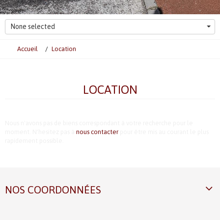
None selected
Accueil
Location
LOCATION
Nous n'avons pas de biens correspondant à votre recherche pour le
moment. N'hesitez pas à
nous contacter
pour être mis au courant le plus
rapidement possible.
NOS COORDONNÉES