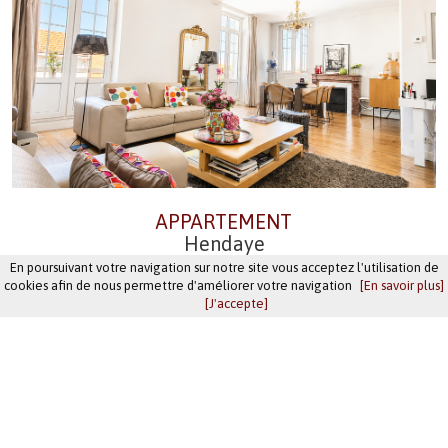
APPARTEMENT
Hendaye
RÉF. 3254
En poursuivant votre navigation sur notre site vous acceptez l'utilisation de
cookies afin de nous permettre d'améliorer votre navigation
[En savoir plus]
[J'accepte]
Quartier Caneta, dans le centre historique d'Hendaye, au 2ème
étage, Bel appartement 4 pièces, rénové avec goût, lumineux et
traversant, séjour ouvrant sur balcon filant, aperçu vue sur la Rhune.
Appartement aillant le charme de l'ancien et...
449 400 €
honoraires charge vendeur