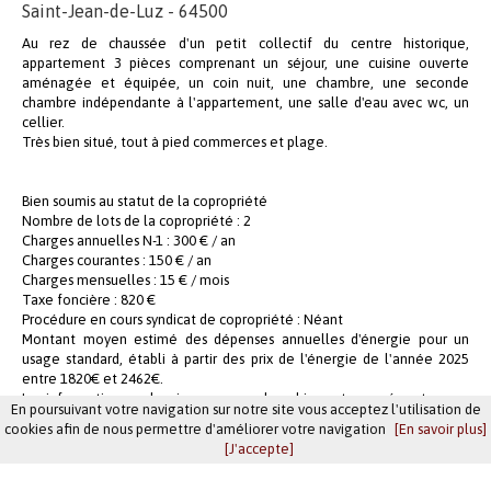
Saint-Jean-de-Luz - 64500
Au rez de chaussée d'un petit collectif du centre historique,
appartement 3 pièces comprenant un séjour, une cuisine ouverte
aménagée et équipée, un coin nuit, une chambre, une seconde
chambre indépendante à l'appartement, une salle d'eau avec wc, un
cellier.
Très bien situé, tout à pied commerces et plage.
Bien soumis au statut de la copropriété
Nombre de lots de la copropriété :
2
Charges annuelles N-1 :
300 € / an
Charges courantes :
150 € / an
Charges mensuelles :
15 € / mois
Taxe foncière :
820 €
Procédure en cours syndicat de copropriété :
Néant
Montant moyen estimé des dépenses annuelles d'énergie pour un
usage standard, établi à partir des prix de l'énergie de l'année 2025
entre 1820€ et 2462€.
Les informations sur les risques auxquels ce bien est exposé sont
En poursuivant votre navigation sur notre site vous acceptez l'utilisation de
disponibles sur le site Géorisques
https://www.georisques.gouv.fr
cookies afin de nous permettre d'améliorer votre navigation
[En savoir plus]
[J'accepte]
339 000 €
Honoraires : 5.94 % TTC